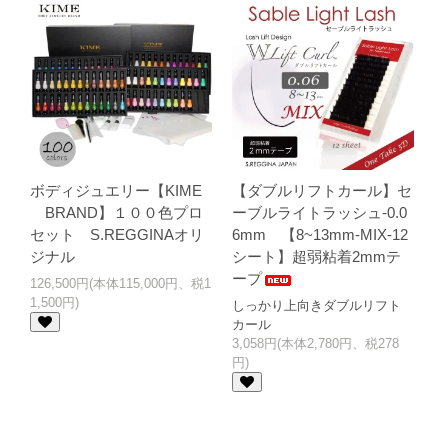
グを更新しました。
2025.09.03
New-ベルベットパールグリッター（半透明ホワイ
ト）再販開始しました。
2025.08.02
【夏季休暇のお知らせ】8/13~8/17※期間中のご注
文は8/18に発送させていただきます。
2025.07.02
ボディジュエリー日本製スキングルー入荷しまし
た。
ボディジュエリー【KIME
【ダブルリフトカール】セ
2025.05.17
鍼灸師から本格的に学ぶ[ミミラ導入スクール]準備
BRAND】１００色プロ
ーブルライトラッシュ-0.0
中です。
セット S.REGGINAオリ
6mm 【8~13mm-MIX-12
2025.05.17
お洒落な耳つぼジュエリーブランド【MIMILA・ミ
ジナル
シート】超弱粘着2mmテ
ミラ】登場
ープ
126,500円(本体115,000円、税1
1,500円)
しっかり上向きダブルリフト
2025.03.24
テープ要らずの[下まつ毛専用まつげロット]2種類
カール
登場
3,058円(本体2,780円、税278
円)
2025.03.24
業界初！ブルーのLEDグルー登場！1秒速乾タイプ
2025.02.18
束感デザイン｜溝付のまつげロッドをリリースし
ました。