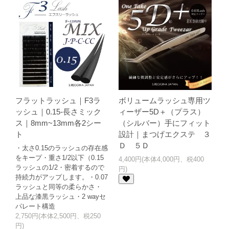
フラットラッシュ｜F3ラ
ボリュームラッシュ専用ツ
ッシュ｜0.15-長さミック
ィーザー5D＋（プラス）
ス｜8mm~13mm各2シー
（シルバー）手にフィット
ト
設計｜まつげエクステ ３
Ｄ ５Ｄ
・太さ0.15のラッシュの存在感
をキープ・重さ1/2以下（0.15
4,400円(本体4,000円、税400
ラッシュの1/2・密着するので
円)
持続力がアップします。・0.07
ラッシュと同等の柔らかさ・
上品な漆黒ラッシュ・2 wayセ
パレート構造
2,750円(本体2,500円、税250
円)