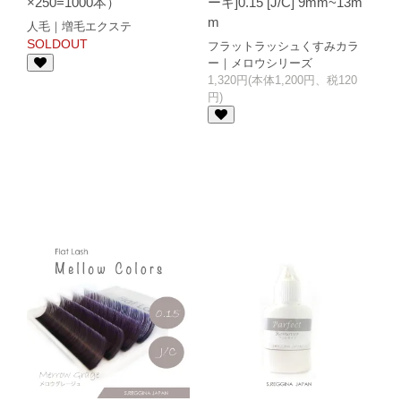
×250=1000本）
ーキ]0.15 [J/C] 9mm~13m
m
人毛｜増毛エクステ
SOLDOUT
フラットラッシュくすみカラ
ー｜メロウシリーズ
1,320円(本体1,200円、税120
円)