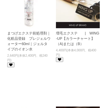
まつげエクステ前処理剤｜
増毛エクステ | WING
化粧品登録 プレジェルウ
-UP【カラーチャート】
ォーター60ml｜ジェルタ
（A)または（B）
イプのイオン水
4,400円(本体4,000円、税400
円)
2,640円(本体2,400円、税240
円)