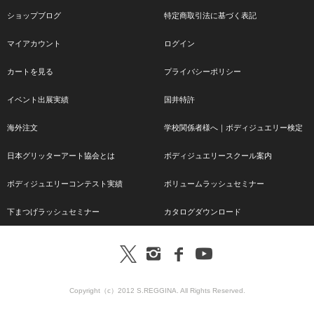
ショップブログ
特定商取引法に基づく表記
マイアカウント
ログイン
カートを見る
プライバシーポリシー
イベント出展実績
国井特許
海外注文
学校関係者様へ｜ボディジュエリー検定
日本グリッターアート協会とは
ボディジュエリースクール案内
ボディジュエリーコンテスト実績
ボリュームラッシュセミナー
下まつげラッシュセミナー
カタログダウンロード
Copyright（c）2012 S.REGGINA. All Rights Reserved.