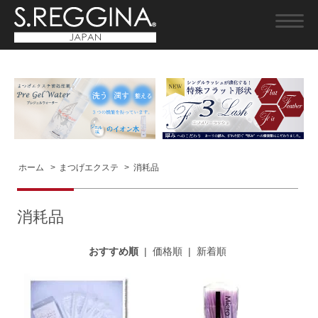
ホーム
>
まつげエクステ
>
消耗品
消耗品
おすすめ順
|
価格順
|
新着順