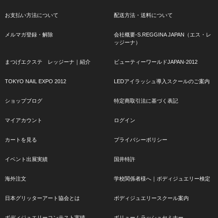
お支払い方法について
配送方法・送料について
メルマガ登録・解除
会社概要-S.REGGINA JAPAN（エス・レ
ッジーナ）
まつげエクステ レッジーナ｜紹介
ビューティーワールドJAPAN-2012
TOKYO NAIL EXPO 2012
LEDアイラッシュ導入スクールのご案内
ショップブログ
特定商取引法に基づく表記
マイアカウント
ログイン
カートを見る
プライバシーポリシー
イベント出展実績
国井特許
海外注文
学校関係者様へ｜ボディジュエリー検定
日本グリッターアート協会とは
ボディジュエリースクール案内
ボディジュエリーコンテスト実績
ボリュームラッシュセミナー