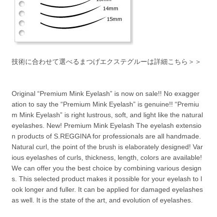
技術に合わせて選べるまつげエクステグルーは詳細こちら＞＞
Original “Premium Mink Eyelash” is now on sale!! No exagger
ation to say the “Premium Mink Eyelash” is genuine!! “Premiu
m Mink Eyelash” is right lustrous, soft, and light like the natural
eyelashes. New! Premium Mink Eyelash The eyelash extensio
n products of S.REGGINA for professionals are all handmade.
Natural curl, the point of the brush is elaborately designed! Var
ious eyelashes of curls, thickness, length, colors are available!
We can offer you the best choice by combining various design
s. This selected product makes it possible for your eyelash to l
ook longer and fuller. It can be applied for damaged eyelashes
as well. It is the state of the art, and evolution of eyelashes.