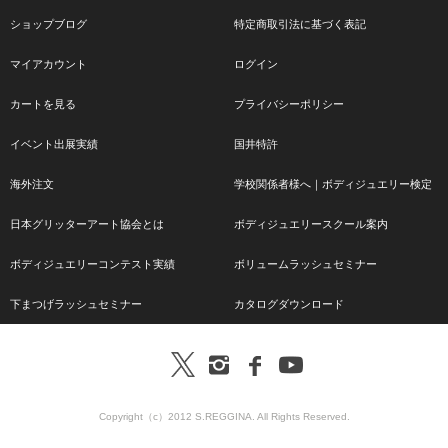
ショップブログ
特定商取引法に基づく表記
マイアカウント
ログイン
カートを見る
プライバシーポリシー
イベント出展実績
国井特許
海外注文
学校関係者様へ｜ボディジュエリー検定
日本グリッターアート協会とは
ボディジュエリースクール案内
ボディジュエリーコンテスト実績
ボリュームラッシュセミナー
下まつげラッシュセミナー
カタログダウンロード
Copyright（c）2012 S.REGGINA. All Rights Reserved.