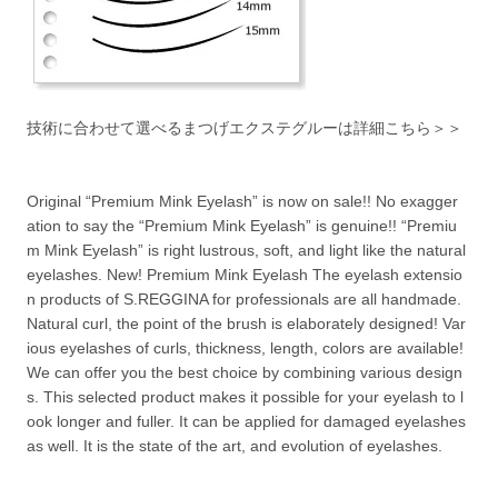
技術に合わせて選べるまつげエクステグルーは詳細こちら＞＞
Original “Premium Mink Eyelash” is now on sale!! No exagger
ation to say the “Premium Mink Eyelash” is genuine!! “Premiu
m Mink Eyelash” is right lustrous, soft, and light like the natural
eyelashes. New! Premium Mink Eyelash The eyelash extensio
n products of S.REGGINA for professionals are all handmade.
Natural curl, the point of the brush is elaborately designed! Var
ious eyelashes of curls, thickness, length, colors are available!
We can offer you the best choice by combining various design
s. This selected product makes it possible for your eyelash to l
ook longer and fuller. It can be applied for damaged eyelashes
as well. It is the state of the art, and evolution of eyelashes.