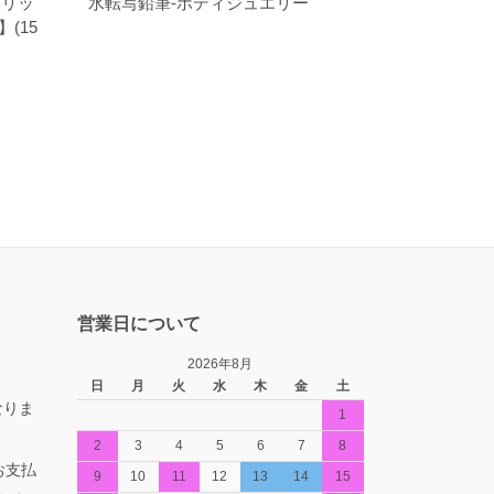
グリッ
水転写鉛筆-ボディジュエリー
(15
営業日について
2026年8月
日
月
火
水
木
金
土
なりま
1
2
3
4
5
6
7
8
お支払
9
10
11
12
13
14
15