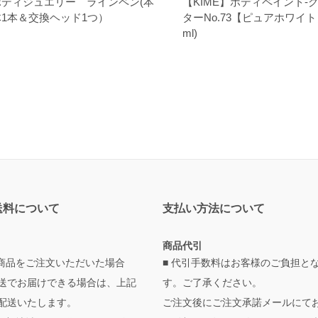
ボディジュエリー ラインペン(本
【KIME】ボディペイント-
体1本＆交換ヘッド1つ）
ターNo.73【ピュアホワイト】
ml)
送料について
支払い方法について
商品代引
の商品をご注文いただいた場合
■ 代引手数料はお客様のご負担と
送でお届けできる場合は、上記
す。ご了承ください。
配送いたします。
ご注文後にご注文承諾メールにて