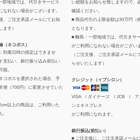
・一部地域では、代引きサービス
い総額をお知らせ致しますので、
になれない場合がございます。
確認ください。
後、ご注文承諾メールにてお知
■ 商品代引の上限金額は30万円（
します）
となります。
■ 離島・一部地域では、代引きサ
輸（ネコポス）
がご利用になれない場合がござい
：到着日時の指定はできませ
（ご注文後、ご注文承諾メールに
ド支払い、銀行振り込み前払い
らせいたします）
可能。
ネコポスを選択された場合、手
クレジット（イプシロン）
常便（700円）に変更させていた
。
VISA / ダイナーズ / JCB / 
2cm以上の商品は、ご利用いた
ンエキスプレス
ん。
がご利用になれます。
銀行振込(前払い）
■ ご注文後に、ご注文承諾メール