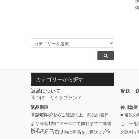
カテゴリーから探す
返品について
配送・
耳つぼ｜ミミラブランド
返品期限
佐川急便
まつげエクステ
下記条件をよくご確認の上、商品到着日
■ 複数
より5日以内にメールにて弊社までご連絡
も、一配
増毛エクステ
いただき、7日以内に商品をご返送くださ
の送料で