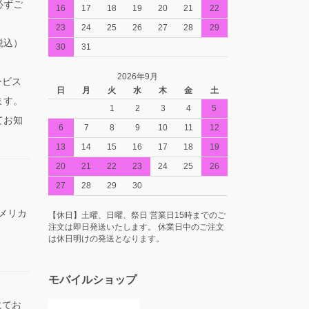
必ずご
16
17
18
19
20
21
22
23
24
25
26
27
28
29
税込）
30
31
2026年9月
ービス
日
月
火
水
木
金
土
ます。
1
2
3
4
5
てお知
6
7
8
9
10
11
12
13
14
15
16
17
18
19
20
21
22
23
24
25
26
27
28
29
30
アメリカ
【休日】土曜、日曜、祭日 営業日15時までのご
注文は即日発送いたします。 休業日中のご注文
は休日明けの発送となります。
モバイルショップ
にてお