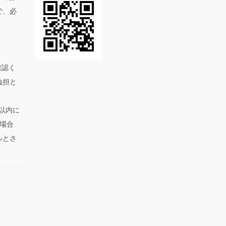
で、必
。
確認く
負担と
以内に
場合
ルとさ