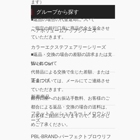
ます）
グループから探す
■返品の場合の代金返却について
ご指定の銀行口座に商品代金を返金させ
ヘアボリュームアップシリーズ
ていただきます。
カラーエクステフェアリーシリーズ
■返品・交換の場合の差額の請求または支
払いについて
W-Lift-Curl
代替品による交換で生じた差額、または
下まつげ
返金については、メールにてご連絡させ
ていただきます。
新着商品
銀行口座へのお振込手数料、お客様のご
都合による返品・交換の場合の送料は、
フラットラッシュカラー｜メロウシリ
お客様ご負担になりますので、あらかじ
ーズ
めご了承ください。
PBL-BRAND-パーフェクトブロウリフ