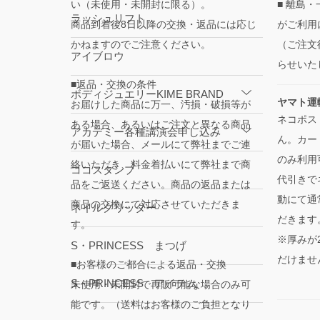
い（未使用・未開封に限る）。
■ 離島
ラッシュリフト
商品到着後8日以降の交換・返品には応じ
がご利用
かねますのでご注意ください。
（ご注文
アイブロウ
らせいた
■返品・交換の条件
ボディジュエリーKIME BRAND
ヤマト運
お届けした商品に万一、汚損・破損等が
ネコポス
ある場合、あるいはご注文と異なる商品
アカデミー各種講演会申し込み
ん。カー
が届いた場合、メールにて弊社までご連
のみ利用
絡いただき、料金着払いにて弊社まで商
ココスタンプ
代引きで
品をご返送ください。商品の返品または
動にて通
商品の交換にて対応させていただきま
ネイルグリッター
だきます
す。
※厚みが
S・PRINCESS まつげ
だけませ
■お客様のご都合による返品・交換
S・PRINCESS アイテム
未使用・未開封で再販可能な場合のみ可
能です。（送料はお客様のご負担となり