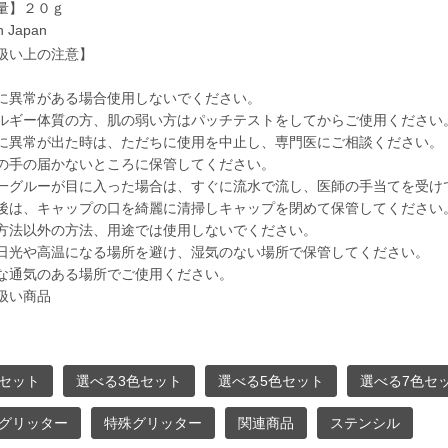
量】２０ｇ
n Japan
扱い上の注意】
に異常がある場合使用しないでください。
ルギー体質の方、肌の弱い方はパッチテストをしてからご使用ください
に異常が出た時は、ただちに使用を中止し、専門医にご相談ください。
の手の届かないところに保管してください。
一グルーが目に入った場合は、すぐに流水で流し、医師の手当てを受け
後は、キャップの口を綺麗に清掃しキャップを閉めて保管してください
方法以外の方法、用途では使用しないでください。
日光や高温になる場所を避け、湿気のない場所で保管してください。
な通気のある場所でご使用ください。
扱い商品
セット
選べる3色セット
選べる5色セット
選べる7色セ
グリッター
特殊グリッター
関連商品
ステンシル