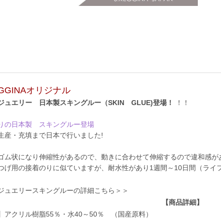
EGGINAオリジナル
ジュエリー 日本製スキングルー（SKIN GLUE)登場！
！！
りの日本製 スキングルー登場
生産・充填まで日本で行いました!
ゴム状になり伸縮性があるので、動きに合わせて伸縮するので違和感が
つげ用の接着のりに似ていますが、耐水性があり1週間～10日間（ライ
ジュエリースキングルーの詳細こちら＞＞
【商品詳細】
】アクリル樹脂55％・水40～50％ （国産原料）