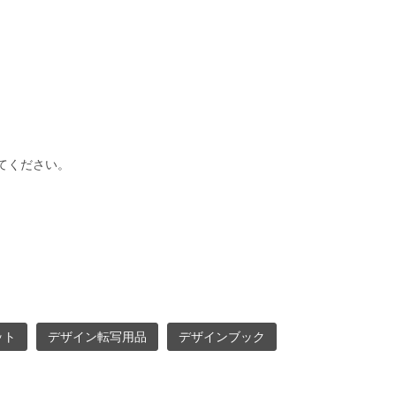
。
てください。
。
ット
デザイン転写用品
デザインブック