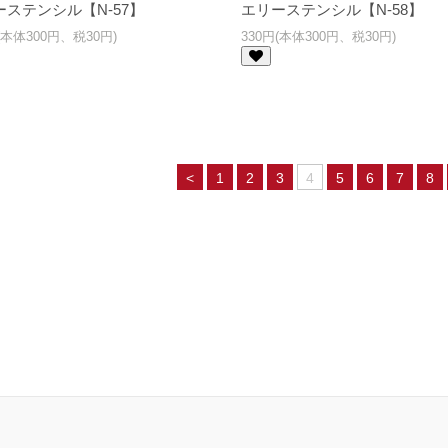
ーステンシル【N-57】
エリーステンシル【N-58】
(本体300円、税30円)
330円(本体300円、税30円)
<
1
2
3
4
5
6
7
8