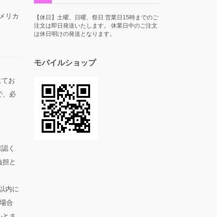
アメリカ
【休日】土曜、日曜、祭日 営業日15時までのご
注文は即日発送いたします。 休業日中のご注文
は休日明けの発送となります。
モバイルショップ
にてお
で、必
。
確認く
負担と
以内に
場合
ルとさ