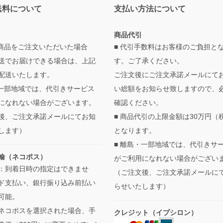
送料について
支払い方法について
商品代引
の商品をご注文いただいた場合
■ 代引手数料はお客様のご負担と
送でお届けできる場合は、上記
す。ご了承ください。
配送いたします。
ご注文後にご注文承諾メールにて
・一部地域では、代引きサービス
い総額をお知らせ致しますので、
になれない場合がございます。
確認ください。
後、ご注文承諾メールにてお知
■ 商品代引の上限金額は30万円（
します）
となります。
■ 離島・一部地域では、代引きサ
輸（ネコポス）
がご利用になれない場合がござい
：到着日時の指定はできませ
（ご注文後、ご注文承諾メールに
ド支払い、銀行振り込み前払い
らせいたします）
可能。
ネコポスを選択された場合、手
クレジット（イプシロン）