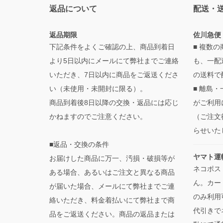
返品について
配送・
返品期限
佐川急便
下記条件をよくご確認の上、商品到着日
■ 複数
より5日以内にメールにて弊社までご連絡
も、一配
いただき、7日以内に商品をご返送くださ
の送料で
い（未使用・未開封に限る）。
■ 離島
商品到着後8日以降の交換・返品には応じ
がご利用
かねますのでご注意ください。
（ご注文
らせいた
■返品・交換の条件
ヤマト運
お届けした商品に万一、汚損・破損等が
ネコポス
ある場合、あるいはご注文と異なる商品
ん。カー
が届いた場合、メールにて弊社までご連
のみ利用
絡いただき、料金着払いにて弊社まで商
代引きで
品をご返送ください。商品の返品または