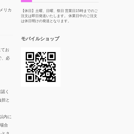
アメリカ
【休日】土曜、日曜、祭日 営業日15時までのご
注文は即日発送いたします。 休業日中のご注文
は休日明けの発送となります。
モバイルショップ
にてお
で、必
。
確認く
負担と
以内に
場合
ルとさ