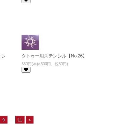
タトゥー用ステンシル【No.26】
ンシ
550円(本体500円、税50円)
...
9
11
>