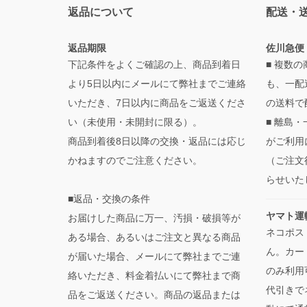
返品について
配送・
返品期限
佐川急便
下記条件をよくご確認の上、商品到着日
■ 複数
より5日以内にメールにて弊社までご連絡
も、一配
いただき、7日以内に商品をご返送くださ
の送料で
い（未使用・未開封に限る）。
■ 離島
商品到着後8日以降の交換・返品には応じ
がご利用
かねますのでご注意ください。
（ご注文
らせいた
■返品・交換の条件
ヤマト運
お届けした商品に万一、汚損・破損等が
ネコポス
ある場合、あるいはご注文と異なる商品
ん。カー
が届いた場合、メールにて弊社までご連
のみ利用
絡いただき、料金着払いにて弊社まで商
代引きで
品をご返送ください。商品の返品または