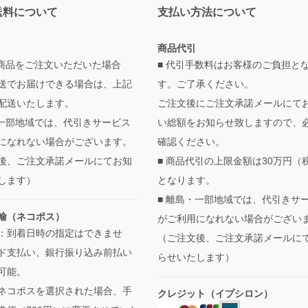
送料について
支払い方法について
商品代引
の商品をご注文いただいた場合
■ 代引手数料はお客様のご負担と
送でお届けできる場合は、上記
す。ご了承ください。
配送いたします。
ご注文後にご注文承諾メールにて
・一部地域では、代引きサービス
い総額をお知らせ致しますので、
になれない場合がございます。
確認ください。
後、ご注文承諾メールにてお知
■ 商品代引の上限金額は30万円（
します）
となります。
■ 離島・一部地域では、代引きサ
輸（ネコポス）
がご利用になれない場合がござい
：到着日時の指定はできませ
（ご注文後、ご注文承諾メールに
ド支払い、銀行振り込み前払い
らせいたします）
可能。
ネコポスを選択された場合、手
クレジット（イプシロン）