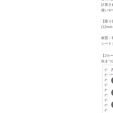
計算さ
使いや
【取り扱
(12m
材質：
シート
【Jカ
自まつ