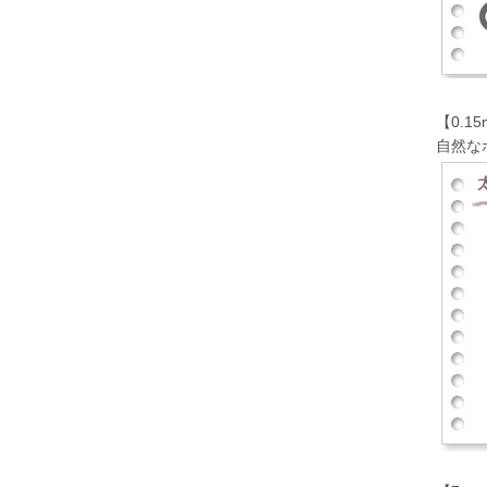
【0.
自然な