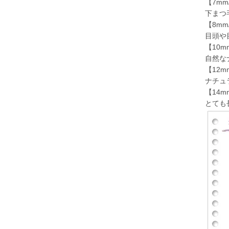
【7mm
下まつ
【8mm
目頭や
【10m
自然な
【12m
ナチュ
【14m
とても