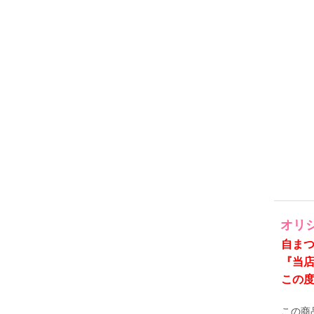
オリ
自ま
『当
この度
この商