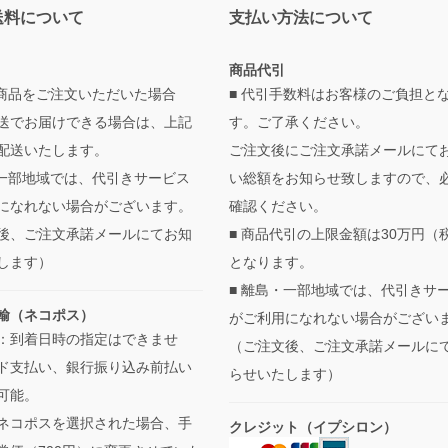
送料について
支払い方法について
商品代引
の商品をご注文いただいた場合
■ 代引手数料はお客様のご負担と
送でお届けできる場合は、上記
す。ご了承ください。
配送いたします。
ご注文後にご注文承諾メールにて
・一部地域では、代引きサービス
い総額をお知らせ致しますので、
になれない場合がございます。
確認ください。
後、ご注文承諾メールにてお知
■ 商品代引の上限金額は30万円（
します）
となります。
■ 離島・一部地域では、代引きサ
輸（ネコポス）
がご利用になれない場合がござい
：到着日時の指定はできませ
（ご注文後、ご注文承諾メールに
ド支払い、銀行振り込み前払い
らせいたします）
可能。
ネコポスを選択された場合、手
クレジット（イプシロン）