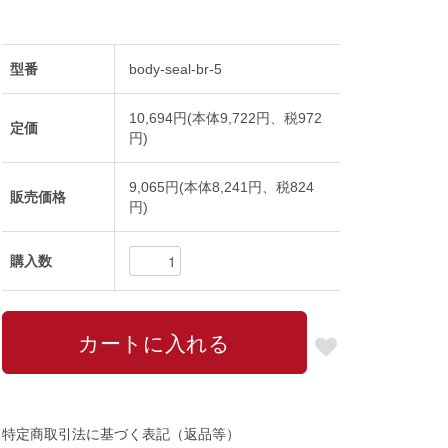
型番
body-seal-br-5
10,694円(本体9,722円、税972
定価
円)
9,065円(本体8,241円、税824
販売価格
円)
購入数
特定商取引法に基づく表記（返品等）