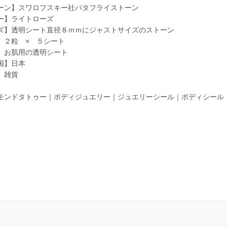
ーン】スワロフスキー社バタフライストーン
ー】ライトローズ
ズ】透明シート直径８ｍｍにジャストサイズのストーン
】２粒 × ５シート
】お肌用の透明シート
国】日本
】雑貨
モンドタトゥー｜ボディジュエリー｜ジュエリーシール｜ボディシール