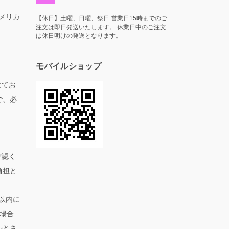
アメリカ
【休日】土曜、日曜、祭日 営業日15時までのご
注文は即日発送いたします。 休業日中のご注文
は休日明けの発送となります。
モバイルショップ
にてお
で、必
。
確認く
負担と
以内に
場合
ルとさ