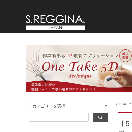
ホーム
>
【５