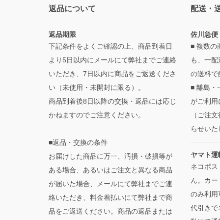
返品について
配送・
返品期限
佐川急便
下記条件をよくご確認の上、商品到着日
■ 複数
より5日以内にメールにて弊社までご連絡
も、一配
いただき、7日以内に商品をご返送くださ
の送料で
い（未使用・未開封に限る）。
■ 離島
商品到着後8日以降の交換・返品には応じ
がご利用
かねますのでご注意ください。
（ご注文
らせいた
■返品・交換の条件
ヤマト運
お届けした商品に万一、汚損・破損等が
ネコポス
ある場合、あるいはご注文と異なる商品
ん。カー
が届いた場合、メールにて弊社までご連
のみ利用
絡いただき、料金着払いにて弊社まで商
代引きで
品をご返送ください。商品の返品または