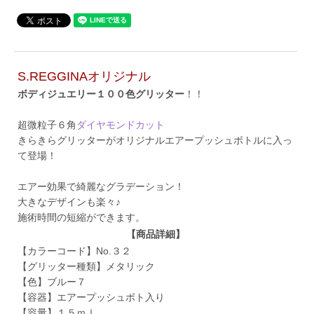
S.REGGINAオリジナル
ボディジュエリー１００色グリッター
！！
超微粒子６角
ダイヤモンドカット
きらきらグリッターがオリジナルエアープッシュボトルに入っ
て登場！
エアー効果で綺麗なグラデーション！
大きなデザインも楽々♪
施術時間の短縮ができます。
【商品詳細】
【カラーコード】No.３２
【グリッター種類】メタリック
【色】ブルー７
【容器】エアープッシュボト入り
【容量】１５ｍｌ