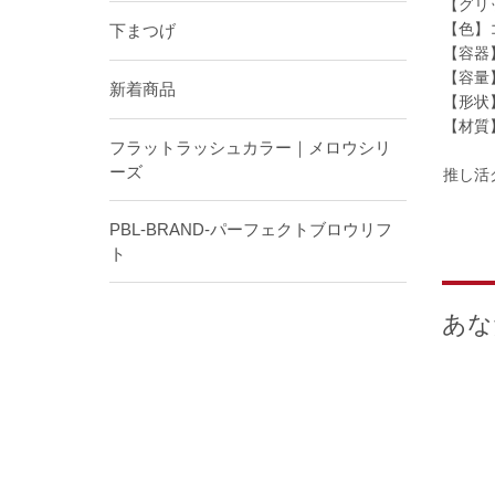
【グリ
【色】
下まつげ
【容器
【容量
新着商品
【形状
【材質
フラットラッシュカラー｜メロウシリ
ーズ
推し活
PBL-BRAND-パーフェクトブロウリフ
ト
あな