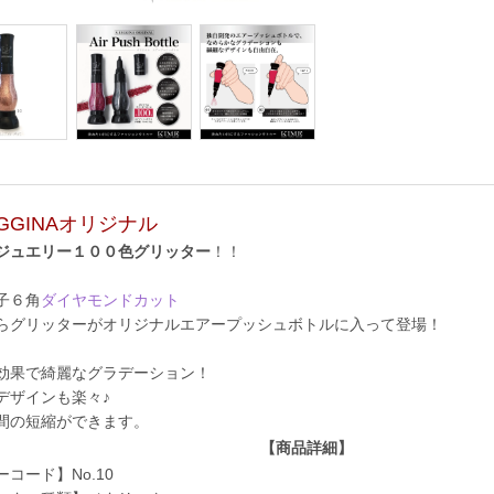
EGGINAオリジナル
ジュエリー１００色グリッター
！！
子６角
ダイヤモンドカット
らグリッターがオリジナルエアープッシュボトルに入って登場！
効果で綺麗なグラデーション！
デザインも楽々♪
間の短縮ができます。
【商品詳細】
コード】No.10