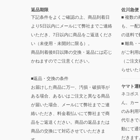
返品期限
佐川急便
下記条件をよくご確認の上、商品到着日
■ 複数
より5日以内にメールにて弊社までご連絡
も、一配
いただき、7日以内に商品をご返送くださ
の送料で
い（未使用・未開封に限る）。
■ 離島
商品到着後8日以降の交換・返品には応じ
がご利用
かねますのでご注意ください。
（ご注文
らせいた
■返品・交換の条件
ヤマト運
お届けした商品に万一、汚損・破損等が
ネコポス
ある場合、あるいはご注文と異なる商品
ん。カー
が届いた場合、メールにて弊社までご連
のみ利用
絡いただき、料金着払いにて弊社まで商
代引きで
品をご返送ください。商品の返品または
動にて通
商品の交換にて対応させていただきま
だきます
す。