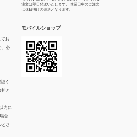
注文は即日発送いたします。 休業日中のご注文
は休日明けの発送となります。
モバイルショップ
にてお
で、必
。
確認く
負担と
以内に
場合
ルとさ