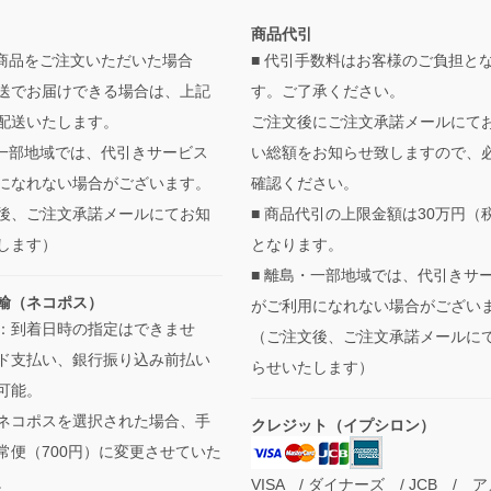
商品代引
の商品をご注文いただいた場合
■ 代引手数料はお客様のご負担と
送でお届けできる場合は、上記
す。ご了承ください。
配送いたします。
ご注文後にご注文承諾メールにて
・一部地域では、代引きサービス
い総額をお知らせ致しますので、
になれない場合がございます。
確認ください。
後、ご注文承諾メールにてお知
■ 商品代引の上限金額は30万円（
します）
となります。
■ 離島・一部地域では、代引きサ
輸（ネコポス）
がご利用になれない場合がござい
：到着日時の指定はできませ
（ご注文後、ご注文承諾メールに
ド支払い、銀行振り込み前払い
らせいたします）
可能。
ネコポスを選択された場合、手
クレジット（イプシロン）
常便（700円）に変更させていた
。
VISA / ダイナーズ / JCB / 