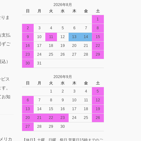
2026年8月
日
月
火
水
木
金
土
なりま
1
2
3
4
5
6
7
8
お支払
9
10
11
12
13
14
15
必ずご
16
17
18
19
20
21
22
23
24
25
26
27
28
29
税込）
30
31
2026年9月
ービス
日
月
火
水
木
金
土
ます。
1
2
3
4
5
てお知
6
7
8
9
10
11
12
13
14
15
16
17
18
19
20
21
22
23
24
25
26
27
28
29
30
アメリカ
【休日】土曜、日曜、祭日 営業日15時までのご