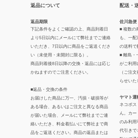
返品について
配送・
返品期限
佐川急便
下記条件をよくご確認の上、商品到着日
■ 複数
より5日以内にメールにて弊社までご連絡
も、一配
いただき、7日以内に商品をご返送くださ
の送料で
い（未使用・未開封に限る）。
■ 離島
商品到着後8日以降の交換・返品には応じ
がご利用
かねますのでご注意ください。
（ご注文
らせいた
■返品・交換の条件
ヤマト運
お届けした商品に万一、汚損・破損等が
ネコポス
ある場合、あるいはご注文と異なる商品
ん。カー
が届いた場合、メールにて弊社までご連
のみ利用
絡いただき、料金着払いにて弊社まで商
代引きで
品をご返送ください。商品の返品または