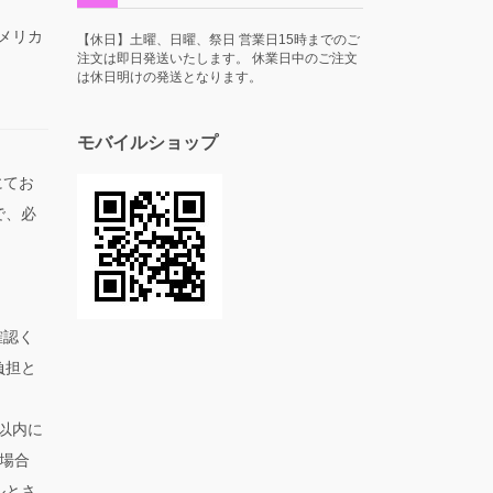
アメリカ
【休日】土曜、日曜、祭日 営業日15時までのご
注文は即日発送いたします。 休業日中のご注文
は休日明けの発送となります。
モバイルショップ
にてお
で、必
。
確認く
負担と
以内に
場合
ルとさ