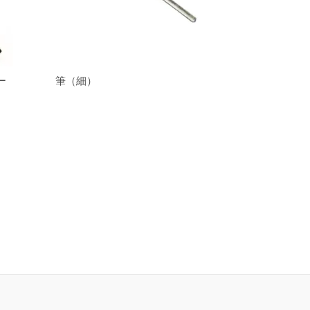
ー
筆（細）