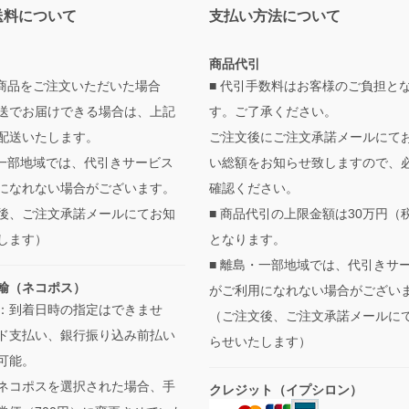
送料について
支払い方法について
商品代引
の商品をご注文いただいた場合
■ 代引手数料はお客様のご負担と
送でお届けできる場合は、上記
す。ご了承ください。
配送いたします。
ご注文後にご注文承諾メールにて
・一部地域では、代引きサービス
い総額をお知らせ致しますので、
になれない場合がございます。
確認ください。
後、ご注文承諾メールにてお知
■ 商品代引の上限金額は30万円（
します）
となります。
■ 離島・一部地域では、代引きサ
輸（ネコポス）
がご利用になれない場合がござい
：到着日時の指定はできませ
（ご注文後、ご注文承諾メールに
ド支払い、銀行振り込み前払い
らせいたします）
可能。
ネコポスを選択された場合、手
クレジット（イプシロン）