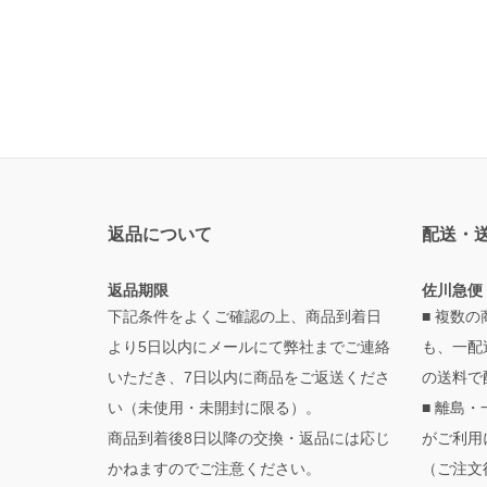
返品について
配送・
返品期限
佐川急便
下記条件をよくご確認の上、商品到着日
■ 複数
より5日以内にメールにて弊社までご連絡
も、一配
いただき、7日以内に商品をご返送くださ
の送料で
い（未使用・未開封に限る）。
■ 離島
商品到着後8日以降の交換・返品には応じ
がご利用
かねますのでご注意ください。
（ご注文