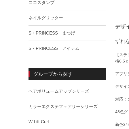
ココスタンプ
ネイルグリッター
デザ
S・PRINCESS まつげ
ずれ
S・PRINCESS アイテム
【ステ
横6.5
グループから探す
アプリ
デザイ
ヘアボリュームアップシリーズ
対応：
カラーエクステフェアリーシリーズ
48色
W-Lift-Curl
新色2