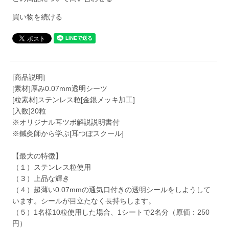
買い物を続ける
[商品説明]
[素材]厚み0.07mm透明シーツ
[粒素材]ステンレス粒[金銀メッキ加工]
[入数]20粒
※オリジナル耳ツボ解説説明書付
※鍼灸師から学ぶ[耳つぼスクール]
【最大の特徴】
（１）ステンレス粒使用
（３）上品な輝き
（４）超薄い0.07mmの通気口付きの透明シールをしようして
います。シールが目立たなく長持ちします。
（５）1名様10粒使用した場合、1シートで2名分（原価：250
円）