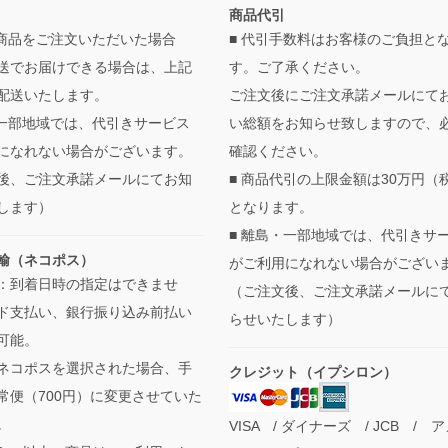
商品代引
の商品をご注文いただいた場合
■ 代引手数料はお客様のご負担と
送でお届けできる場合は、上記
す。ご了承ください。
配送いたします。
ご注文後にご注文承諾メールにて
・一部地域では、代引きサービス
い総額をお知らせ致しますので、
になれない場合がございます。
確認ください。
後、ご注文承諾メールにてお知
■ 商品代引の上限金額は30万円（
します）
となります。
■ 離島・一部地域では、代引きサ
輸（ネコポス）
がご利用になれない場合がござい
：到着日時の指定はできませ
（ご注文後、ご注文承諾メールに
ド支払い、銀行振り込み前払い
らせいたします）
可能。
ネコポスを選択された場合、手
クレジット（イプシロン）
常便（700円）に変更させていた
。
VISA / ダイナーズ / JCB / 