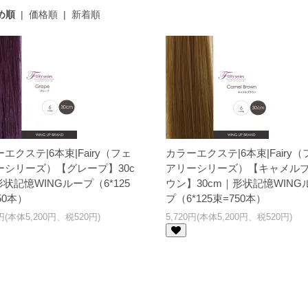
め順
|
価格順
|
新着順
エクステ|6本束|Fairy（フェ
カラーエクステ|6本束|Fairy（
ーシリーズ）【グレープ】30c
アリーシリーズ）【キャメル
状記憶WINGループ（6*125
ウン】30cm｜形状記憶WING
50本）
プ（6*125束=750本）
0円(本体5,200円、税520円)
5,720円(本体5,200円、税520円)