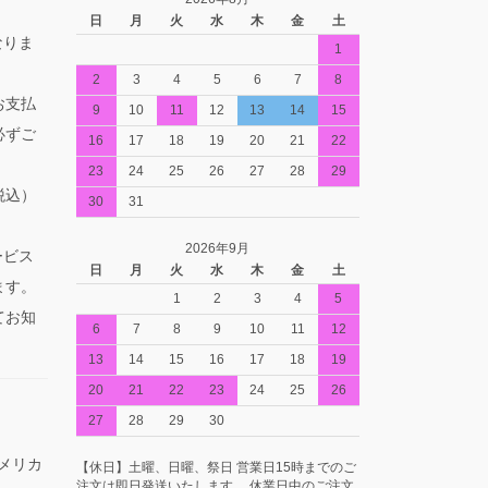
日
月
火
水
木
金
土
なりま
1
2
3
4
5
6
7
8
お支払
9
10
11
12
13
14
15
必ずご
16
17
18
19
20
21
22
23
24
25
26
27
28
29
税込）
30
31
2026年9月
ービス
日
月
火
水
木
金
土
ます。
1
2
3
4
5
てお知
6
7
8
9
10
11
12
13
14
15
16
17
18
19
20
21
22
23
24
25
26
27
28
29
30
アメリカ
【休日】土曜、日曜、祭日 営業日15時までのご
注文は即日発送いたします。 休業日中のご注文