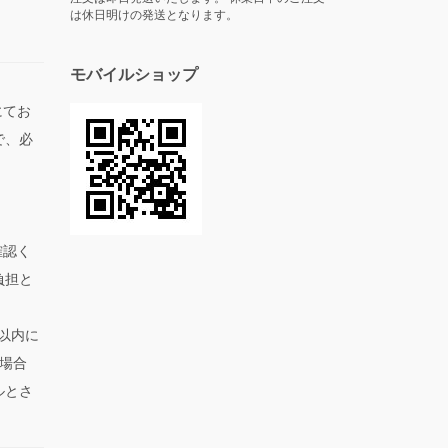
は休日明けの発送となります。
モバイルショップ
にてお
で、必
。
確認く
負担と
以内に
場合
ルとさ