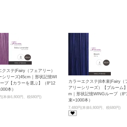
クステ|Fairy（フェアリー）
シリーズ|45cm｜形状記憶WI
カラーエクステ|8本束|Fairy（
ループ【カラーを選ぶ】（8*12
アリーシリーズ）【ブルーム】4
1000本）
m｜形状記憶WINGループ（8*1
0円(本体6,800円、税680円)
束=1000本）
7,480円(本体6,800円、税680円)