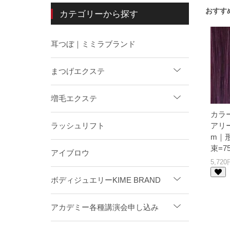
おすす
カテゴリーから探す
耳つぼ｜ミミラブランド
まつげエクステ
増毛エクステ
カラー
アリ
ラッシュリフト
m｜形
束=7
アイブロウ
5,72
ボディジュエリーKIME BRAND
アカデミー各種講演会申し込み