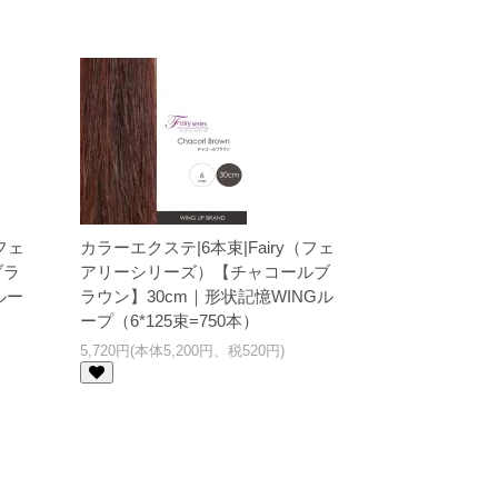
フェ
カラーエクステ|6本束|Fairy（フェ
ブラ
アリーシリーズ）【チャコールブ
ルー
ラウン】30cm｜形状記憶WINGル
ープ（6*125束=750本）
5,720円(本体5,200円、税520円)