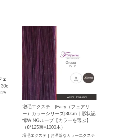
フェ
0c
25
増毛エクステ |Fairy（フェアリ
ー）カラーシリーズ|30cm｜形状記
憶WINGループ【カラーを選ぶ】
（8*125束=1000本）
増毛エクステ｜お洒落なカラーエクステ