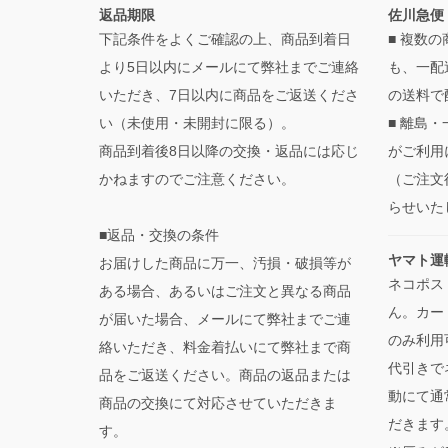
返品期限
佐川急便
下記条件をよくご確認の上、商品到着日
■ 複数
より5日以内にメールにて弊社までご連絡
も、一配
いただき、7日以内に商品をご返送くださ
の送料で
い（未使用・未開封に限る）。
■ 離島
商品到着後8日以降の交換・返品には応じ
がご利用
かねますのでご注意ください。
（ご注文
らせいた
■返品・交換の条件
ヤマト運
お届けした商品に万一、汚損・破損等が
ネコポス
ある場合、あるいはご注文と異なる商品
ん。カー
が届いた場合、メールにて弊社までご連
のみ利用
絡いただき、料金着払いにて弊社まで商
代引きで
品をご返送ください。商品の返品または
動にて通
商品の交換にて対応させていただきま
だきます
す。