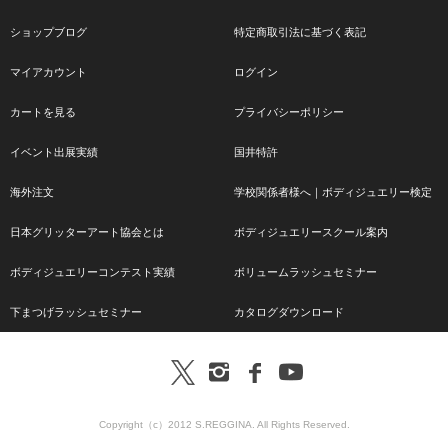
ショップブログ
特定商取引法に基づく表記
マイアカウント
ログイン
カートを見る
プライバシーポリシー
イベント出展実績
国井特許
海外注文
学校関係者様へ｜ボディジュエリー検定
日本グリッターアート協会とは
ボディジュエリースクール案内
ボディジュエリーコンテスト実績
ボリュームラッシュセミナー
下まつげラッシュセミナー
カタログダウンロード
Copyright（c）2012 S.REGGINA. All Rights Reserved.