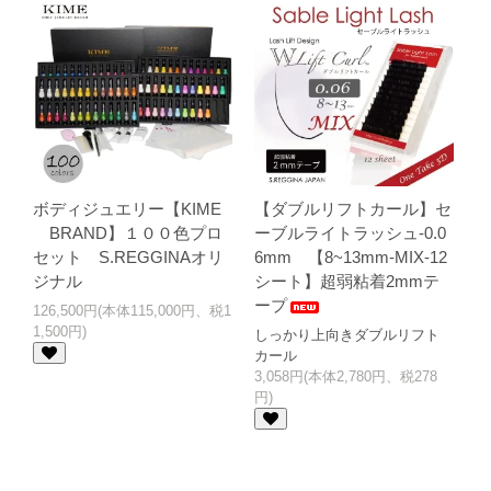
グを更新しました。
2025.09.03
New-ベルベットパールグリッター（半透明ホワイ
ト）再販開始しました。
2025.08.02
【夏季休暇のお知らせ】8/13~8/17※期間中のご注
文は8/18に発送させていただきます。
2025.07.02
ボディジュエリー日本製スキングルー入荷しまし
た。
ボディジュエリー【KIME
【ダブルリフトカール】セ
2025.05.17
鍼灸師から本格的に学ぶ[ミミラ導入スクール]準備
BRAND】１００色プロ
ーブルライトラッシュ-0.0
中です。
セット S.REGGINAオリ
6mm 【8~13mm-MIX-12
2025.05.17
お洒落な耳つぼジュエリーブランド【MIMILA・ミ
ジナル
シート】超弱粘着2mmテ
ミラ】登場
ープ
126,500円(本体115,000円、税1
1,500円)
しっかり上向きダブルリフト
2025.03.24
テープ要らずの[下まつ毛専用まつげロット]2種類
カール
登場
3,058円(本体2,780円、税278
円)
2025.03.24
業界初！ブルーのLEDグルー登場！1秒速乾タイプ
2025.02.18
束感デザイン｜溝付のまつげロッドをリリースし
ました。