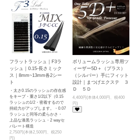
フラットラッシュ｜F3ラ
ボリュームラッシュ専用ツ
ッシュ｜0.15-長さミック
ィーザー5D＋（プラス）
ス｜8mm~13mm各2シー
（シルバー）手にフィット
ト
設計｜まつげエクステ ３
Ｄ ５Ｄ
・太さ0.15のラッシュの存在感
をキープ・重さ1/2以下（0.15
4,400円(本体4,000円、税400
ラッシュの1/2・密着するので
円)
持続力がアップします。・0.07
ラッシュと同等の柔らかさ・
上品な漆黒ラッシュ・2 wayセ
パレート構造
2,750円(本体2,500円、税250
円)