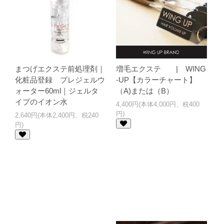
まつげエクステ前処理剤｜
増毛エクステ | WING
化粧品登録 プレジェルウ
-UP【カラーチャート】
ォーター60ml｜ジェルタ
（A)または（B）
イプのイオン水
4,400円(本体4,000円、税400
円)
2,640円(本体2,400円、税240
円)