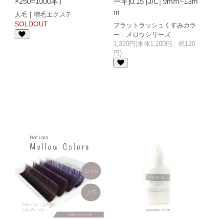
×250=1000本）
ーキ]0.15 [J/C] 9mm~13m
m
人毛｜増毛エクステ
SOLDOUT
フラットラッシュくすみカラ
ー｜メロウシリーズ
1,320円(本体1,200円、税120
円)