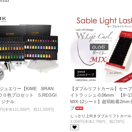
.17
お洒落な耳つぼジュエリーブランド【MIMILA・ミミラ】登場
.24
テープ要らずの[下まつ毛専用まつげロット]2種類登場
.24
業界初！ブルーのLEDグルー登場！1秒速乾タイプ
.18
束感デザイン｜溝付のまつげロッドをリリースしました。
ジュエリー【KIME BRAN
【ダブルリフトカール】セーブ
００色プロセット S.REGGI
イトラッシュ-0.06mm 【8~13
リジナル
MIX-12シート】超弱粘着2mm
プ
00円(本体115,000円、税11,500円)
しっかり上向きダブルリフトカール
3,058円(本体2,780円、税278円)