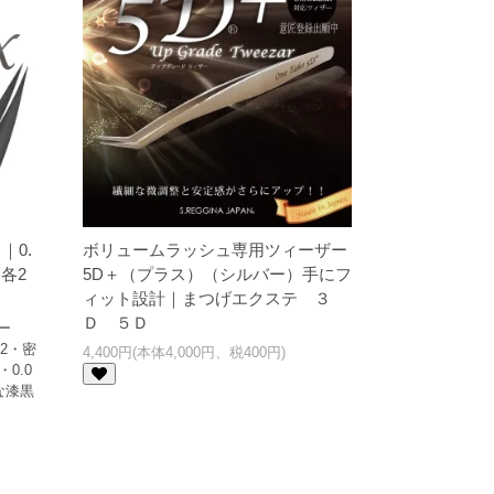
｜0.
ボリュームラッシュ専用ツィーザー
m各2
5D＋（プラス）（シルバー）手にフ
ィット設計｜まつげエクステ ３
Ｄ ５Ｄ
ー
/2・密
4,400円(本体4,000円、税400円)
0.0
な漆黒