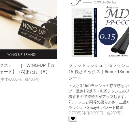
クステ | WING-UP【カ
フラットラッシュ｜F3ラッシュ
ャート】（A)または（B）
15-長さミックス｜8mm~13m
シート
円(本体4,000円、税400円)
・太さ0.15のラッシュの存在感をキ
プ・重さ1/2以下（0.15ラッシュの1
着するので持続力がアップします。・
7ラッシュと同等の柔らかさ・上品
ラッシュ・2 wayセパレート構造
2,750円(本体2,500円、税250円)