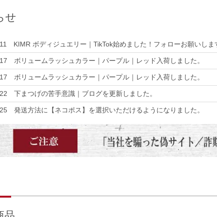
らせ
11
KIMR ボディジュエリー｜TikTok始めました！フォローお願いしま
.17
ボリュームラッシュカラー｜パープル｜レッド入荷しました。
.17
ボリュームラッシュカラー｜パープル｜レッド入荷しました。
.22
下まつげの苦手意識｜ブログを更新しました。
.25
発送方法に【ネコポス】を選択いただけるようになりました。
.24
日本製グリッターパレット登場｜ブログを更新しました。
.03
３Dホワイトアートに必要なグリッターは？ブログを更新しました
.03
New-ベルベットパールグリッター（半透明ホワイト）再販開始し
.02
【夏季休暇のお知らせ】8/13~8/17※期間中のご注文は8/18に
.02
ボディジュエリー日本製スキングルー入荷しました。
.17
鍼灸師から本格的に学ぶ[ミミラ導入スクール]準備中です。
商品