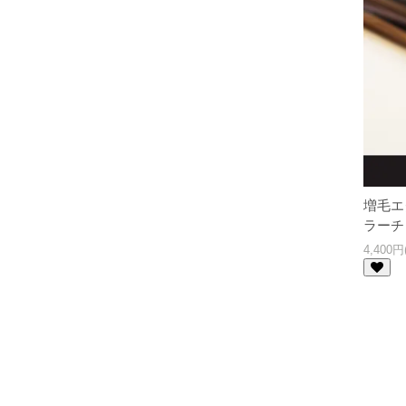
増毛エ
ラーチ
4,400