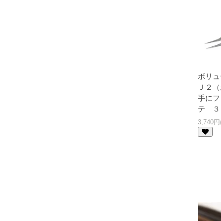
ボリュ
Ｊ２（
手にフ
テ ３
3,740