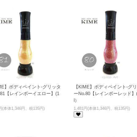
IME】ボディペイント-グリッタ
【KIME】ボディペイント-グ
.81【レインボーイエロー】(1
ーNo.80【レインボーレッド】(
）
l）
1円(本体1,346円、税135円)
1,481円(本体1,346円、税135円)