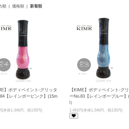
め順
|
価格順
|
新着順
IME】ボディペイント-グリッタ
【KIME】ボディペイント-グ
.84【レインボーピンク】(15m
ーNo.83【レインボーブルー】(
l）
1円(本体1,346円、税135円)
1,481円(本体1,346円、税135円)