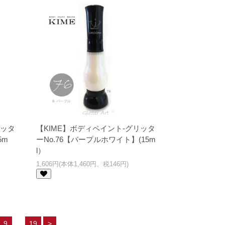
リッタ
【KIME】ボディペイント-グリッタ
5m
ーNo.76【パープルホワイト】(15m
l）
1,606円(本体1,460円、税146円)
...
9
19
>