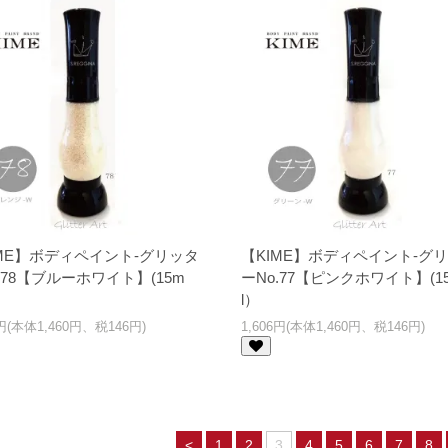
IME】ボディペイント-グリッタ
【KIME】ボディペイント-グ
.78【ブルーホワイト】(15m
ーNo.77【ピンクホワイト】(1
l）
6円(本体1,460円、税146円)
1,606円(本体1,460円、税146円)
<
1
2
3
4
5
6
7
8