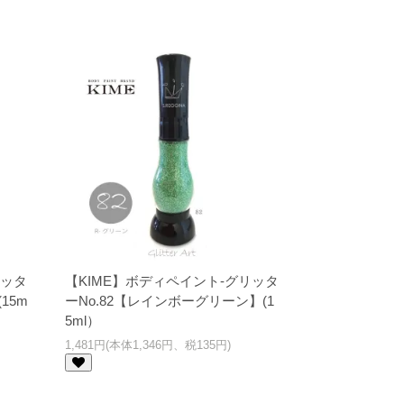
リッタ
【KIME】ボディペイント-グリッタ
15m
ーNo.82【レインボーグリーン】(1
5ml）
1,481円(本体1,346円、税135円)