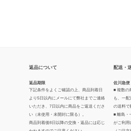
返品について
配送・
返品期限
佐川急便
下記条件をよくご確認の上、商品到着日
■ 複数
より5日以内にメールにて弊社までご連絡
も、一配
いただき、7日以内に商品をご返送くださ
の送料で
い（未使用・未開封に限る）。
■ 離島
商品到着後8日以降の交換・返品には応じ
がご利用
かねますのでご注意ください。
（ご注文