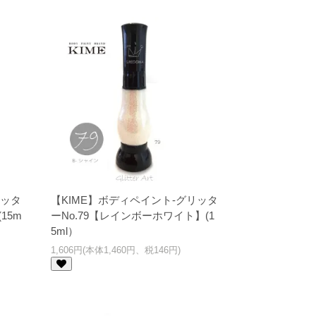
リッタ
【KIME】ボディペイント-グリッタ
15m
ーNo.79【レインボーホワイト】(1
5ml）
1,606円(本体1,460円、税146円)