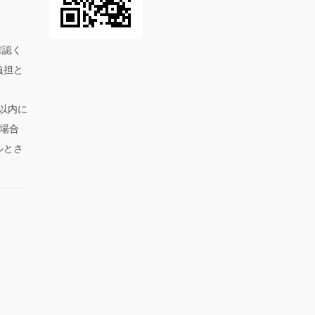
。
確認く
負担と
以内に
場合
ルとさ