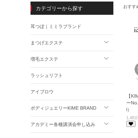
おすす
カテゴリーから探す
耳つぼ｜ミミラブランド
まつげエクステ
増毛エクステ
ラッシュリフト
アイブロウ
【K
ーNo
ボディジュエリーKIME BRAND
l）
1,48
アカデミー各種講演会申し込み